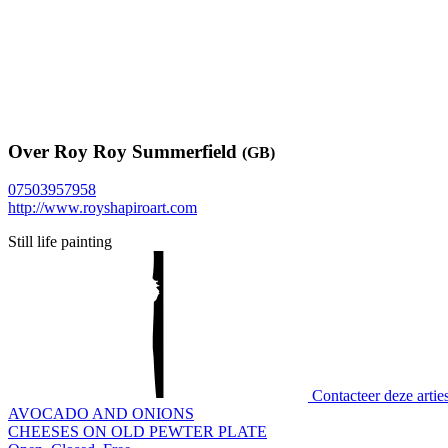
Kunststijlen
Impressionism
Technieken
Olie op doek
Formaat
500mm x 400mm
Still life painting of old books, bread, wine, vintage 
Over Roy Roy Summerfield
(GB)
07503957958
http://www.royshapiroart.com
Still life painting
Contacteer deze artie
AVOCADO AND ONIONS
CHEESES ON OLD PEWTER PLATE