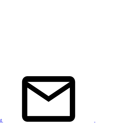
pewter plate and old copper bowl.
st