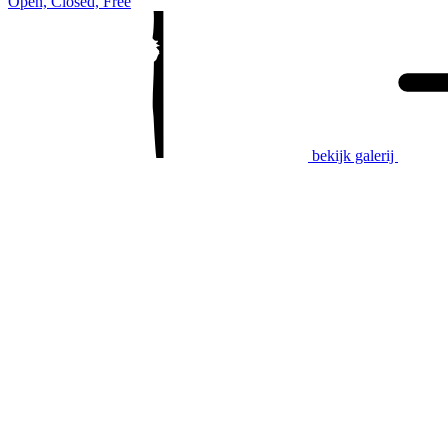
Open, Closed, Free
bekijk galerij
Galerijen
Vind een dealer
120 jaar Claessens
Over ons
Claessens Canvas
Molenstraat 65
8970, Waregem
BE 0405.395.761
T:
+32 56 60 20 25
E:
info@claessenscanvas.com
www.claessenscanvas.com