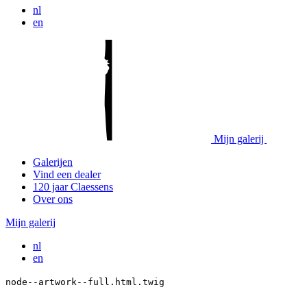
nl
en
Mijn galerij
Galerijen
Vind een dealer
120 jaar Claessens
Over ons
Mijn galerij
nl
en
node--artwork--full.html.twig